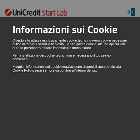
Informazioni sui Cookie
INDIETRO
Questo sito utilizza esclusivamente cookie tecnici, ovvero cookie necessari
al fine di fornirti il servizio richiesto. Senza questi cookie, alcune operazioni
sul sito potrebbero essere impossibili o meno sicure.
AREA DI RIFERIMENTO
Per l’installazione dei cookie tecnici non è necessario il tuo previo
LOMBARDIA
consenso.
Maggiori informazioni sui cookie installati sono disponibili accedendo alla
SETTORE DI APPLICAZIONE
Cookie Policy
, resa sempre disponibile all’interno del sito.
SITO WEB
cultipharm.it/